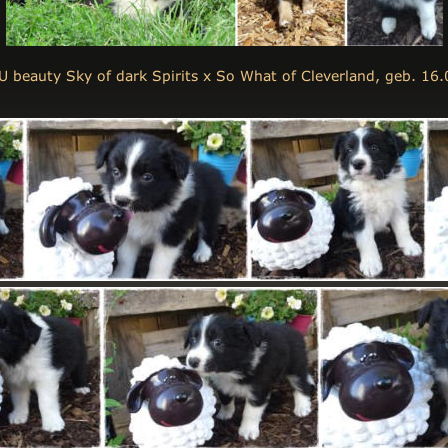
U beauty Sky of dark Spirits x So What of Cleverland, geb. 16