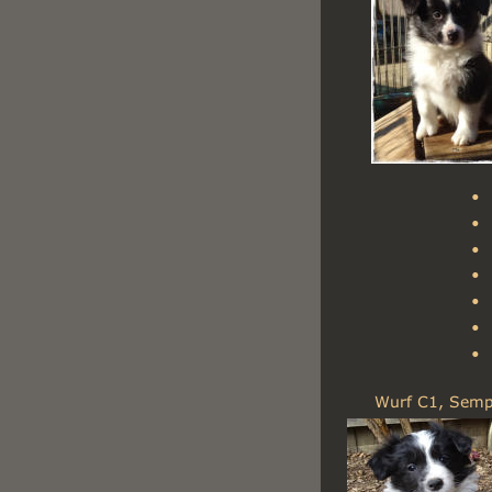
•
•
•
•
•
•
•
Wurf C1, Sempr