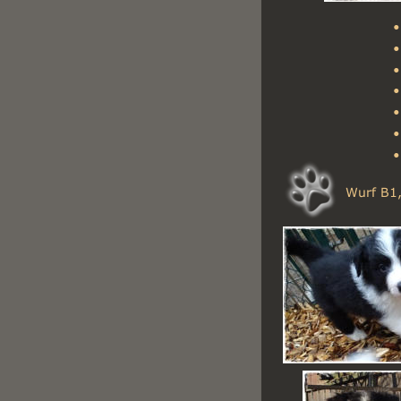
•
•
•
•
•
•
•
Wurf B1,