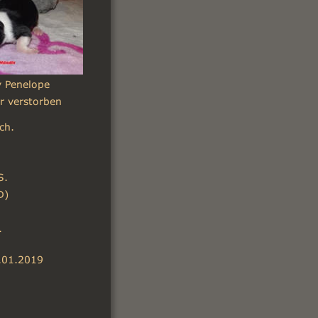
 Penelope
er verstorben
ch.
S.
D)
.
5.01.2019